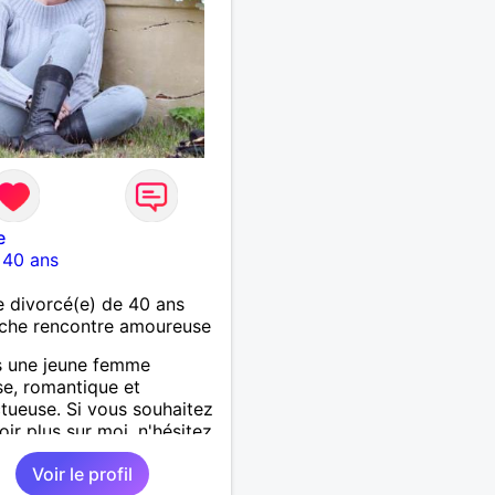
e
-
40 ans
 divorcé(e) de 40 ans
che rencontre amoureuse
s une jeune femme
se, romantique et
tueuse. Si vous souhaitez
oir plus sur moi, n'hésitez
me laisser des messages !
Voir le profil