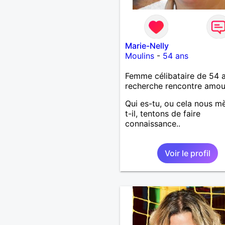
Marie-Nelly
Moulins
-
54 ans
Femme célibataire de 54 
recherche rencontre amo
Qui es-tu, ou cela nous m
t-il, tentons de faire
connaissance..
Voir le profil