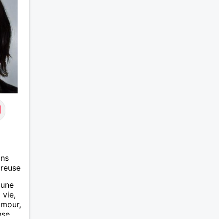
e,
ans
ureuse
 une
 vie,
humour,
nse