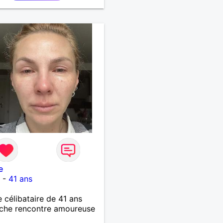
e
n
-
41 ans
célibataire de 41 ans
che rencontre amoureuse