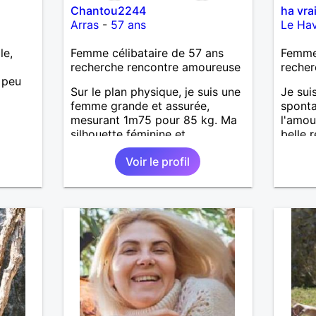
Chantou2244
ha vra
Arras
-
57 ans
Le Ha
le,
Femme célibataire de 57 ans
Femme
recherche rencontre amoureuse
recher
 peu
Sur le plan physique, je suis une
Je sui
femme grande et assurée,
sponta
mesurant 1m75 pour 85 kg. Ma
l'amou
silhouette féminine et
belle 
harmonieuse reflète une
décide
Voir le profil
présence naturelle et une allure
pleine de douceur. J’assume mes
formes avec confiance, et je
prends soin de moi avec
simplicité et élégance. Mon
apparence, tout comme ma
personnalité, exprime une
femme authentique, mature et
bien dans sa peau.