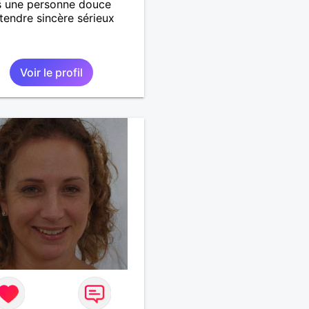
s une personne douce
 tendre sincère sérieux
Voir le profil