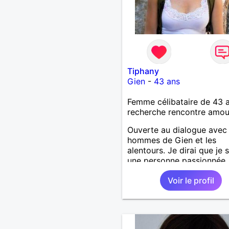
Tiphany
Gien
-
43 ans
Femme célibataire de 43 
recherche rencontre amo
Ouverte au dialogue avec
hommes de Gien et les
alentours. Je dirai que je s
une personne passionnée,
sensible, altruiste, rêveuse
Voir le profil
généreuse, à fort caractèr
naïve, sympathique mais 
tout avec la tête sur les é
On dis de moi que je suis 
loyale, très gentille, franc