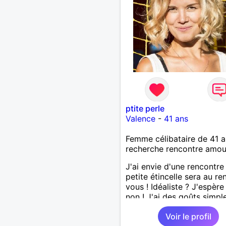
ptite perle
Valence
-
41 ans
Femme célibataire de 41 a
recherche rencontre amo
J'ai envie d'une rencontre
petite étincelle sera au r
vous ! Idéaliste ? J'espère
non ! J'ai des goûts simpl
j'aime tout autant la ville 
Voir le profil
campagne . Je suis attac