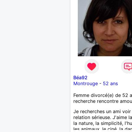
peu trop parfois), adorabl
tendre et intelligente.
Béa92
Montrouge
-
52 ans
Femme divorcé(e) de 52 
recherche rencontre amo
Je recherches un ami voir
relation sérieuse. J'aime la
la nature, la simplicité, l'
les animaux, le ciné, la da