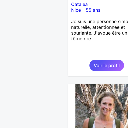
Catalea
Nice
-
55 ans
Je suis une personne simp
naturelle, attentionnée et
souriante. J'avoue être un
têtue rire
Voir le profil