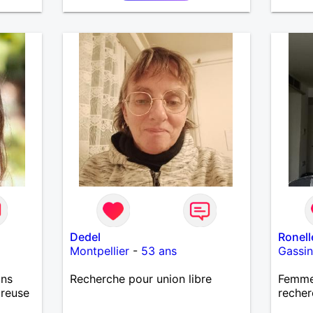
délité.
dialogue qui nous rejoigne et le
reste suivra peut être !!
Dedel
Ronell
Montpellier
-
53 ans
Gassi
ans
Recherche pour union libre
Femme 
ureuse
recher