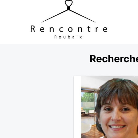
Recherche