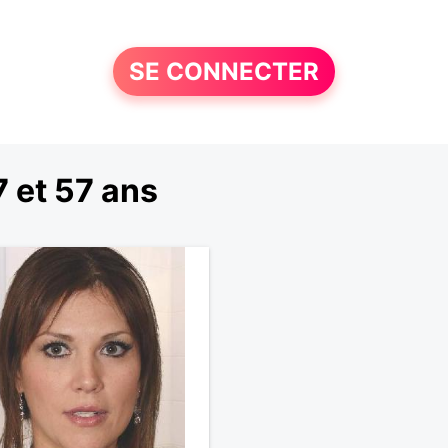
SE CONNECTER
 et 57 ans