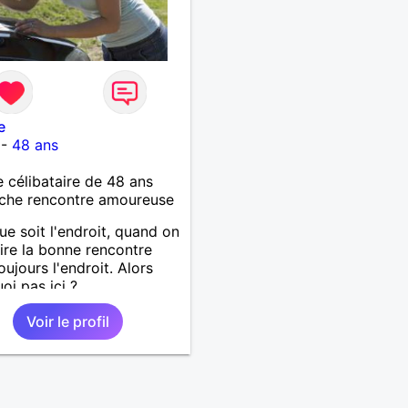
e
-
48 ans
célibataire de 48 ans
che rencontre amoureuse
ue soit l'endroit, quand on
aire la bonne rencontre
oujours l'endroit. Alors
oi pas ici ?
Voir le profil