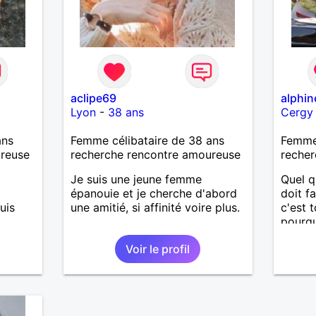
aclipe69
alphin
Lyon
-
38 ans
Cergy
ans
Femme célibataire de 38 ans
Femme 
ureuse
recherche rencontre amoureuse
recher
Je suis une jeune femme
Quel q
épanouie et je cherche d'abord
doit f
uis
une amitié, si affinité voire plus.
c'est t
pourqu
,
Voir le profil
e,
malgré
paules.
drôle,
he (un