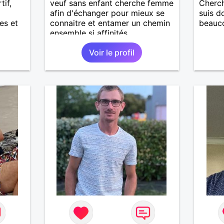
tif,
veuf sans enfant cherche femme
Cherch
afin d'échanger pour mieux se
suis d
es et
connaitre et entamer un chemin
beauco
ensemble si affinités.
Voir le profil
ire
e