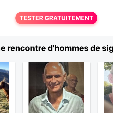
TESTER GRATUITEMENT
e rencontre d'hommes de sig