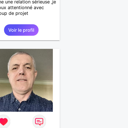
e une relation sérieuse ,je
oux attentionné avec
up de projet
Voir le profil