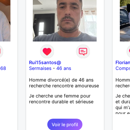
Rui15santos@
Floria
-
68
Sermaises
-
46 ans
Comps-
Homme divorcé(e) de 46 ans
Homme 
recherche rencontre amoureuse
recher
Je cherche une femme pour
Je che
rencontre durable et sérieuse
et dur
qui m'
pour e
nous c
Voir le profil