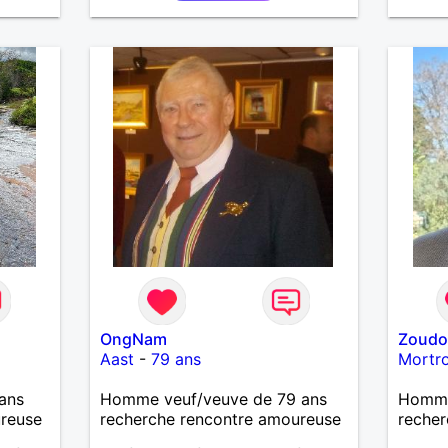
OngNam
Zoud
Aast
-
79 ans
Mortr
ans
Homme veuf/veuve de 79 ans
Homme
ureuse
recherche rencontre amoureuse
recher