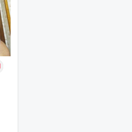
 styles
suite 
as trop
premie
rt
puis s
utôt
l'aven
 je le
peur d
prends
Mon me
CEP ce
Avec c
sais li
raison
corres
demois
moins