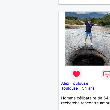
Alex_Toulouse
Toulouse
-
54 ans
Homme célibataire de 54 
recherche rencontre amo