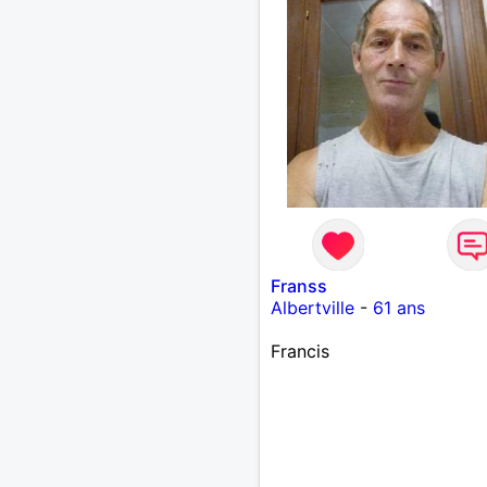
J’aime à peu près tous les
de musique. (Oui je suis p
fan de Jul). Je fais du spo
pour garder la forme et pl
agréable à regarder. (Enfin
pense en tout cas 😂)
Franss
Albertville
-
61 ans
Francis