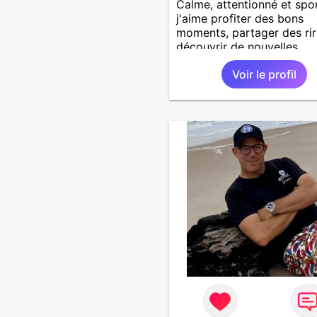
Calme, attentionné et spor
j'aime profiter des bons
moments, partager des rir
découvrir de nouvelles
expériences. Sincère et à
Voir le profil
l'écoute, je recherche une
personne avec qui constru
une belle complicité et un
relation authentique.