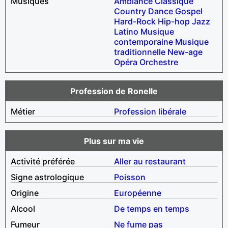
Musiques
Ambiance
Classique
Country
Dance
Gospel
Hard-Rock
Hip-hop
Jazz
Latino
Musique
contemporaine
Musique
traditionnelle
New-age
Opéra
Orchestre
Profession de Ronelle
Métier
Profession libérale
Plus sur ma vie
Activité préférée
Aller au restaurant
Signe astrologique
Poisson
Origine
Européenne
Alcool
De temps en temps
Fumeur
Ne fume pas