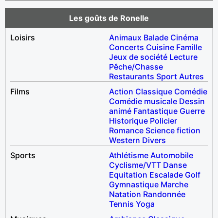
Les goûts de Ronelle
Loisirs
Animaux
Balade
Cinéma
Concerts
Cuisine
Famille
Jeux de société
Lecture
Pêche/Chasse
Restaurants
Sport
Autres
Films
Action
Classique
Comédie
Comédie musicale
Dessin
animé
Fantastique
Guerre
Historique
Policier
Romance
Science fiction
Western
Divers
Sports
Athlétisme
Automobile
Cyclisme/VTT
Danse
Equitation
Escalade
Golf
Gymnastique
Marche
Natation
Randonnée
Tennis
Yoga