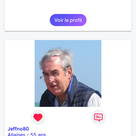
Voir le profil
Jeffno80
Allaines
-
55 ans