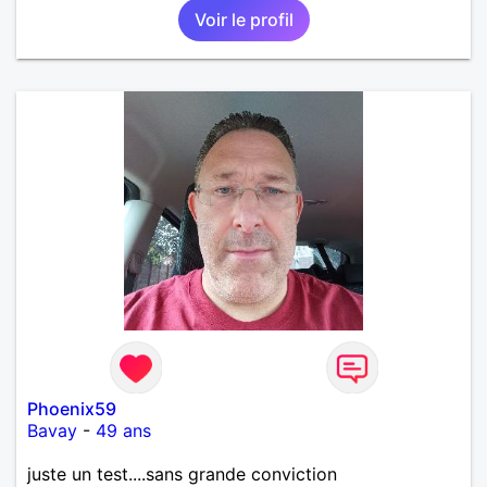
Voir le profil
importante à mes yeux mais peut se décliner en des
sentiments plus puissants. « Le temps fera son
œuvre » disait Arthur Schopenhauer, philosophe
allemand que j’adore. J’aime discuter sans pour
autant être trop locace. Je suis bourré de qualités
avec très peu de défauts. Je suis altruiste,
bienveillant, empathique, attentionné, honnête,
respectueux, doux de caractère et compréhensif : je
laisse « glisser » beaucoup de choses. Mais ne vous
m’éprenez pas Mesdames, si une personne que
j’aime me trahit une fois, il n’y aura pas de seconde
chance et je l’effacerai à « vitam eternam ».
Néanmoins, je suis un tout petit peu maniaque ainsi
qu’impatient. J’essaye de faire des efforts. Rien de
bien dramatique ! Du moins je le pense……Je suis un
homme facile à vivre. À vous si vous le souhaitez,
d’apprendre à me connaître davantage. J’en serai
ravi….A très bientôt je l’espère.
Phoenix59
Bavay
-
49 ans
juste un test....sans grande conviction