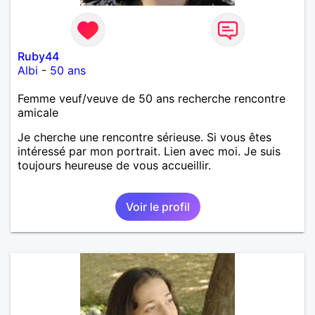
Ruby44
Albi
-
50 ans
Femme veuf/veuve de 50 ans recherche rencontre
amicale
Je cherche une rencontre sérieuse. Si vous êtes
intéressé par mon portrait. Lien avec moi. Je suis
toujours heureuse de vous accueillir.
Voir le profil