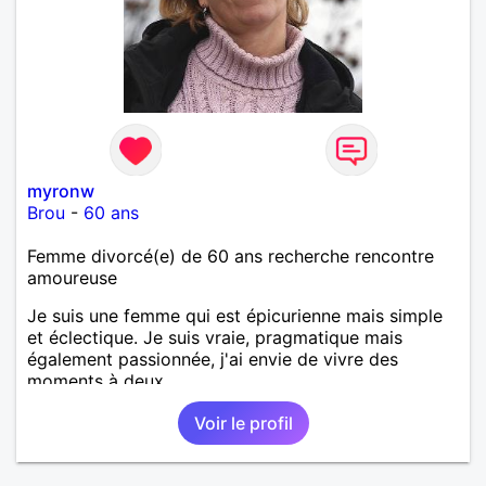
myronw
Brou
-
60 ans
Femme divorcé(e) de 60 ans recherche rencontre
amoureuse
Je suis une femme qui est épicurienne mais simple
et éclectique. Je suis vraie, pragmatique mais
également passionnée, j'ai envie de vivre des
moments à deux.
Voir le profil