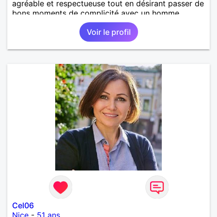
agréable et respectueuse tout en désirant passer de
bons moments de complicité avec un homme
voulant aller dans la même direction que moi.
Voir le profil
Cel06
Nice
-
51 ans