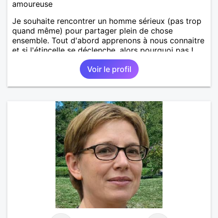
amoureuse
Je souhaite rencontrer un homme sérieux (pas trop
quand même) pour partager plein de chose
ensemble. Tout d'abord apprenons à nous connaitre
et si l'étincelle se déclenche, alors pourquoi pas !
Voir le profil