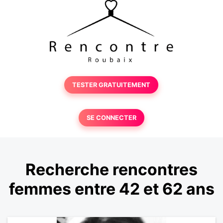
TESTER GRATUITEMENT
SE CONNECTER
Recherche rencontres
femmes entre 42 et 62 ans