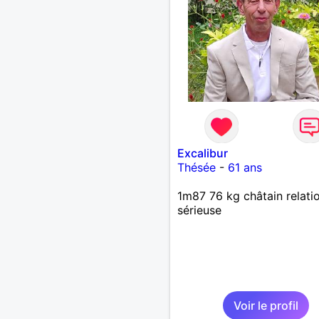
Excalibur
Thésée
-
61 ans
1m87 76 kg châtain relati
sérieuse
Voir le profil