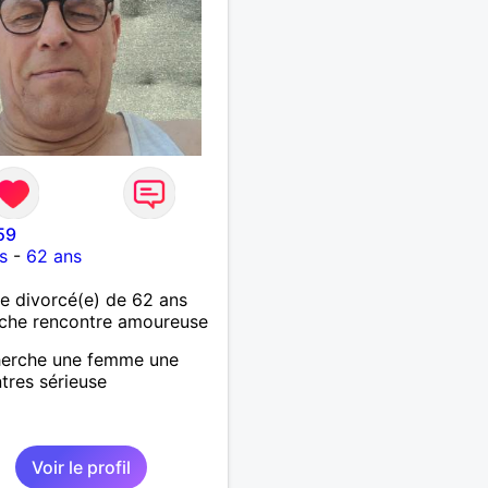
59
s
-
62 ans
 divorcé(e) de 62 ans
che rencontre amoureuse
herche une femme une
tres sérieuse
Voir le profil