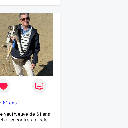
I
-
61 ans
 veuf/veuve de 61 ans
che rencontre amicale