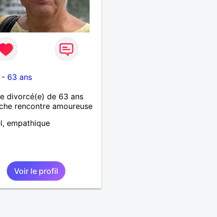
-
63 ans
 divorcé(e) de 63 ans
che rencontre amoureuse
l, empathique
Voir le profil