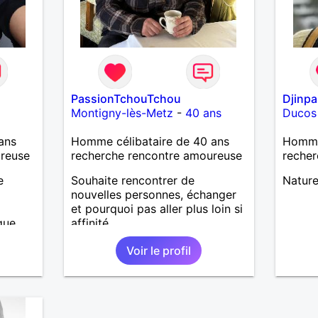
PassionTchouTchou
Djinpa
Montigny-lès-Metz
-
40 ans
Ducos
ans
Homme célibataire de 40 ans
Homme
ureuse
recherche rencontre amoureuse
recher
e
Souhaite rencontrer de
Nature
nouvelles personnes, échanger
et pourquoi pas aller plus loin si
que,
affinité...
me
Voir le profil
né,
ments
 ou une
s. le