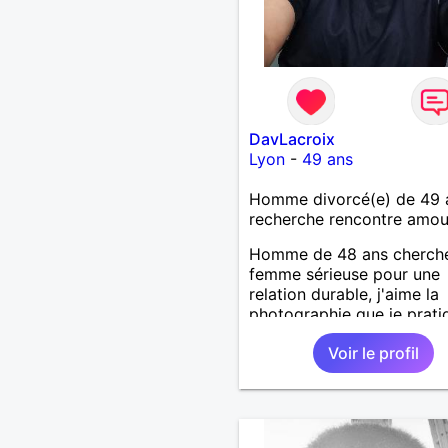
DavLacroix
Lyon
-
49 ans
Homme divorcé(e) de 49 
recherche rencontre amo
Homme de 48 ans cherch
femme sérieuse pour une
relation durable, j'aime la
photographie que je prati
mais l'art en général, j'ai
Voir le profil
bricoler, marcher, resto, ci
mais aussi passer des mo
calme devant un bon film
série avec un plateau repa
reste est à découvrir.