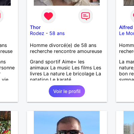
Thor
Alfred
Rodez
-
58 ans
Le Mon
ans
Homme divorcé(e) de 58 ans
Homme
ureuse
recherche rencontre amoureuse
recher
ans
Grand sportif Aime= les
La mar
ersonne
animaux La music Les films Les
nature
r
livres La nature Le bricolage La
bon re
 vie
natation Le karaté
sympat
nouvel
Voir le profil