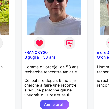
FRANCKY20
moret
Biguglia
-
53 ans
Orchie
on
Homme divorcé(e) de 53 ans
Homme
recherche rencontre amicale
recher
Célibataire depuis 6 mois je
je rec
cherche a faire une recontre
rencon
avec une personne qui ne
voudrait plus rester seul ,
comme moi .
Voir le profil