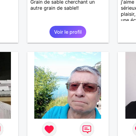
Grain de sable cherchant un
j'aime 
autre grain de sable!!
sérieux
plaisi
une éc
Voir le profil