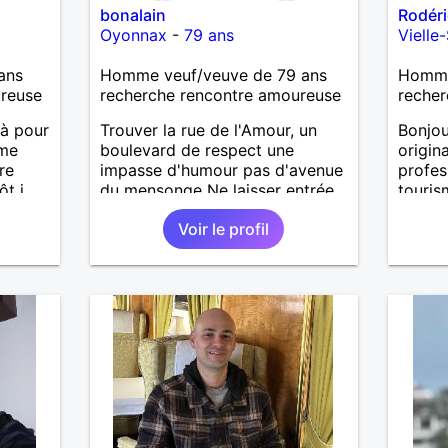
bonalain
Rodéri
Oyonnax
-
79 ans
Vielle
ans
Homme veuf/veuve de 79 ans
Homme 
ureuse
recherche rencontre amoureuse
recher
 là pour
Trouver la rue de l'Amour, un
Bonjou
âme
boulevard de respect une
origin
re
impasse d'humour pas d'avenue
profes
ôt j
du mensonge Ne laisser entrée
touris
dans mon jardin de mon coeur
suis a
Voir le profil
que ceux qui ont des plantes à y
début 
planter Alain
job A 
person
partag
;) Je 
sociab
taquine