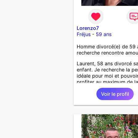
Lorenzo7
Fréjus
-
59 ans
Homme divorcé(e) de 59 
recherche rencontre amo
Laurent, 58 ans divorcé s
enfant. Je recherche la p
idéale pour moi et pouvoi
profiter au maximum de la
de couple
Voir le profil