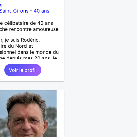
c
-Saint-Girons
-
40 ans
célibataire de 40 ans
che rencontre amoureuse
r, je suis Rodéric,
aire du Nord et
sionnel dans le monde du
me depuis mes 20 ans Je
rrivée dans les landes en
Voir le profil
d'année pour un nouveau
la recherche d'une
ne avec qui découvrir,
er et pourquoi pas aimer
suis quelqu'un d'humain,
le avec une pointe de
rie ;) Au plaisir :)