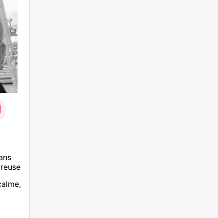
ans
ureuse
calme,