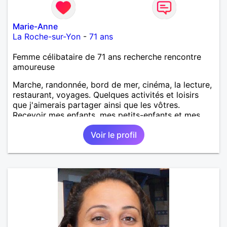
Marie-Anne
La Roche-sur-Yon
-
71 ans
Femme célibataire de 71 ans recherche rencontre
amoureuse
Marche, randonnée, bord de mer, cinéma, la lecture,
restaurant, voyages. Quelques activités et loisirs
que j'aimerais partager ainsi que les vôtres.
Recevoir mes enfants, mes petits-enfants et mes
amis. Bénévolat auprès des enfants à l’école, pour le
Voir le profil
cinéma indépendant... Se rencontrer, être à l’écoute,
échanger avec une personne de confiance, pour une
vie de partage, de tendresse. Les voyages et où
randonnées en France ou à l'étranger à deux en
dehors des sentiers battus me raviraient. Je
m'engage à répondre à votre message. Au plaisir de
vous lire.