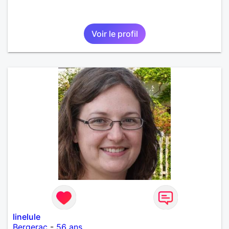
Voir le profil
linelule
Bergerac
-
56 ans