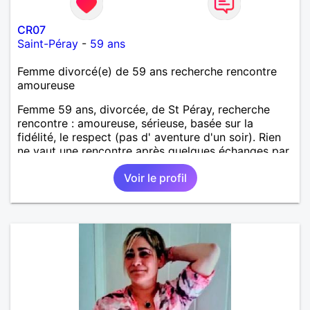
CR07
Saint-Péray
-
59 ans
Femme divorcé(e) de 59 ans recherche rencontre
amoureuse
Femme 59 ans, divorcée, de St Péray, recherche
rencontre : amoureuse, sérieuse, basée sur la
fidélité, le respect (pas d' aventure d'un soir). Rien
ne vaut une rencontre après quelques échanges par
messages pour savoir si il y a un feeling entre les
Voir le profil
deux et le désir de se revoir. Au plaisir de se
découvrir...