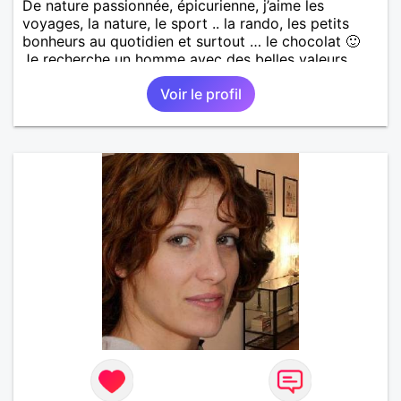
De nature passionnée, épicurienne, j’aime les
voyages, la nature, le sport .. la rando, les petits
bonheurs au quotidien et surtout … le chocolat 🙂
Je recherche un homme avec des belles valeurs,
respectueux, bienveillant. Une jolie rencontre, un
Voir le profil
feeling, une connexion, pour vivre une belle histoire
d’amour et profiter de ce que la vie peut nous offrir
de plus beau en retour. Je tiens à préciser, que je
cherche un homme sans enfants, qui ne boit pas et
ne fume pas.