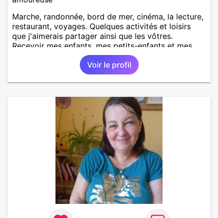
Marche, randonnée, bord de mer, cinéma, la lecture,
restaurant, voyages. Quelques activités et loisirs
que j'aimerais partager ainsi que les vôtres.
Recevoir mes enfants, mes petits-enfants et mes
amis. Bénévolat auprès des enfants à l’école, pour le
Voir le profil
cinéma indépendant... Se rencontrer, être à l’écoute,
échanger avec une personne de confiance, pour une
vie de partage, de tendresse. Les voyages et où
randonnées en France ou à l'étranger à deux en
dehors des sentiers battus me raviraient. Je
m'engage à répondre à votre message. Au plaisir de
vous lire.